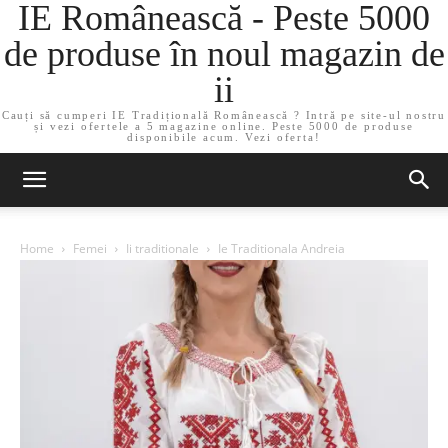
IE Românească - Peste 5000
de produse în noul magazin de
ii
Cauți să cumperi IE Tradițională Românească ? Intră pe site-ul nostru
și vezi ofertele a 5 magazine online. Peste 5000 de produse
disponibile acum. Vezi oferta!
Home
Femei
Ii traditionale
Ie Traditionala Andreia