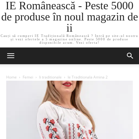
IE Românească - Peste 5000
de produse în noul magazin de
ii
Cauți să cumperi IE Tradițională Românească ? Intră pe site-ul nostru
și vezi ofertele a 5 magazine online. Peste 5000 de produse
disponibile acum. Vezi oferta!
Home
Femei
Ii traditionale
Ie Traditionala Amina 2