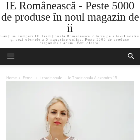
IE Românească - Peste 5000
de produse în noul magazin de
ii
Cauți să cumperi IE Tradițională Românească ? Intră pe site-ul nostru
și vezi ofertele a 5 magazine online. Peste 5000 de produse
disponibile acum. Vezi oferta!
Home
Femei
Ii traditionale
Ie Traditionala Alexandra 15