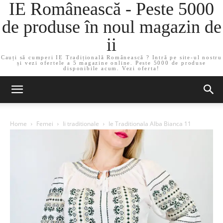
IE Românească - Peste 5000
de produse în noul magazin de
ii
Cauți să cumperi IE Tradițională Românească ? Intră pe site-ul nostru
și vezi ofertele a 5 magazine online. Peste 5000 de produse
disponibile acum. Vezi oferta!
Home
Femei
Ii traditionale
Ie Traditionala Alba Bianca 11