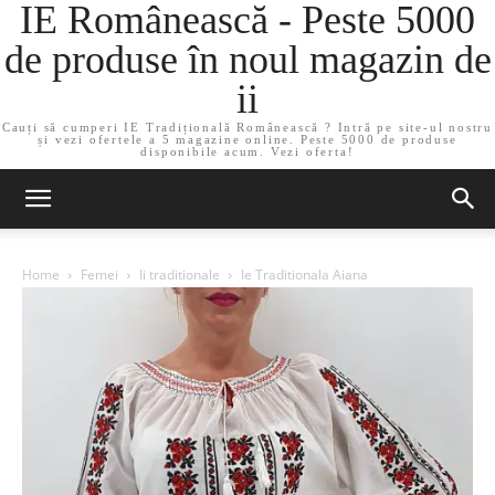
IE Românească - Peste 5000
de produse în noul magazin de
ii
Cauți să cumperi IE Tradițională Românească ? Intră pe site-ul nostru
și vezi ofertele a 5 magazine online. Peste 5000 de produse
disponibile acum. Vezi oferta!
Home
Femei
Ii traditionale
Ie Traditionala Aiana