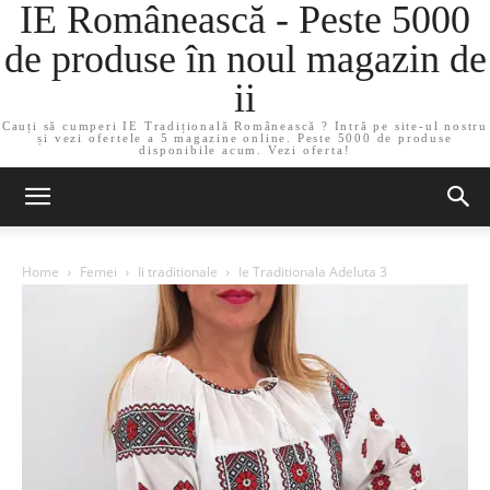
IE Românească - Peste 5000
de produse în noul magazin de
ii
Cauți să cumperi IE Tradițională Românească ? Intră pe site-ul nostru
și vezi ofertele a 5 magazine online. Peste 5000 de produse
disponibile acum. Vezi oferta!
Home
Femei
Ii traditionale
Ie Traditionala Adeluta 3