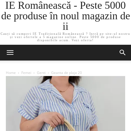
IE Românească - Peste 5000
de produse în noul magazin de
ii
Cauți să cumperi IE Tradițională Românească ? Intră pe site-ul nostru
și vezi ofertele a 5 magazine online. Peste 5000 de produse
disponibile acum. Vezi oferta!
Home
Femei
Genti
Geanta de plaja 20