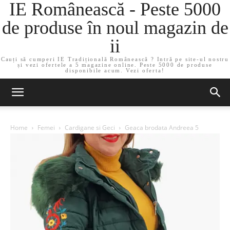
IE Românească - Peste 5000
de produse în noul magazin de
ii
Cauți să cumperi IE Tradițională Românească ? Intră pe site-ul nostru
și vezi ofertele a 5 magazine online. Peste 5000 de produse
disponibile acum. Vezi oferta!
Home
Femei
Cardigane si Geci
Geaca brodata Andreea 5