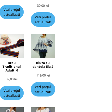
39,00
lei
Vezi prețul
actualizat!
Vezi prețul
actualizat!
Brau
Bluza cu
Traditional
dantela Ela 2
Adulti 6
119,00
lei
39,00
lei
Vezi prețul
Vezi prețul
actualizat!
actualizat!