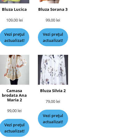
Bluza Lucica
Bluza Sorana 3
109,00
lei
99,00
lei
Vezi prețul
Vezi prețul
actualizat!
actualizat!
Camasa
Bluza Silvia 2
brodata Ana
Maria 2
79,00
lei
99,00
lei
Vezi prețul
actualizat!
Vezi prețul
actualizat!