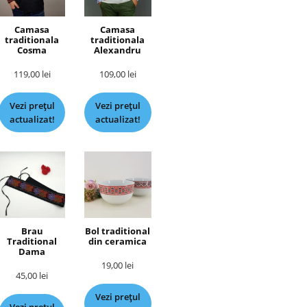
Camasa
Camasa
traditionala
traditionala
Cosma
Alexandru
119,00
lei
109,00
lei
Vezi prețul
Vezi prețul
actualizat!
actualizat!
Brau
Bol traditional
Traditional
din ceramica
Dama
19,00
lei
45,00
lei
Vezi prețul