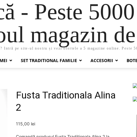
 - Peste 5000
oul magazin de 
 Intră pe site-ul nostru și vezi ofertele a 5 magazine online. Peste 
MEI
SET TRADITIONAL FAMILIE
ACCESORII
BOT
Fusta Traditionala Alina
2
115,00
lei
Comandă produsul Fusta Traditionala Alina 2 la