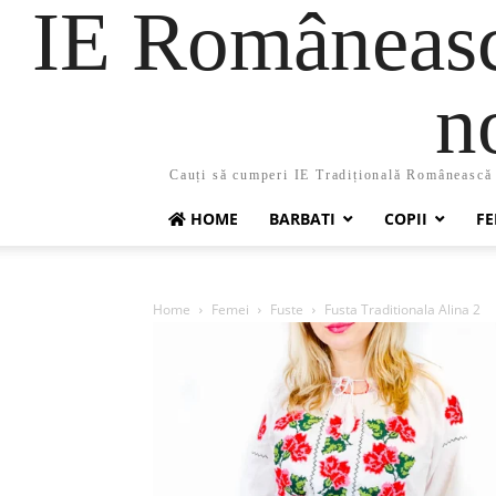
IE Românească
n
Cauți să cumperi IE Tradițională Românească ?
HOME
BARBATI
COPII
FE
Home
Femei
Fuste
Fusta Traditionala Alina 2