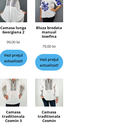
Camasa lunga
Bluza brodata
Georgiana 2
manual
Iosefina
99,00
lei
79,00
lei
Vezi prețul
Vezi prețul
actualizat!
actualizat!
Camasa
Camasa
traditionala
traditionala
Cosmin 3
Cosmin