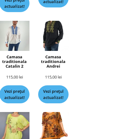
Vezi prețul
actualizat!
actualizat!
Camasa
Camasa
traditionala
traditionala
Catalin 2
Andrei
115,00
lei
115,00
lei
Vezi prețul
Vezi prețul
actualizat!
actualizat!