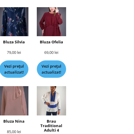
Bluza Silvia
Bluza Ofelia
79,00
lei
69,00
lei
Vezi prețul
Vezi prețul
actualizat!
actualizat!
Bluza Nina
Brau
Traditional
Adulti 4
85,00
lei