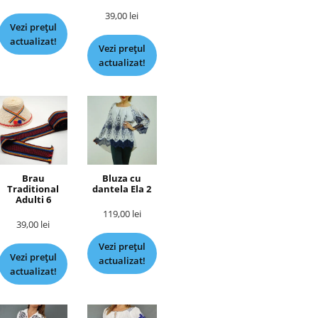
39,00
lei
Vezi prețul
actualizat!
Vezi prețul
actualizat!
Brau
Bluza cu
Traditional
dantela Ela 2
Adulti 6
119,00
lei
39,00
lei
Vezi prețul
Vezi prețul
actualizat!
actualizat!