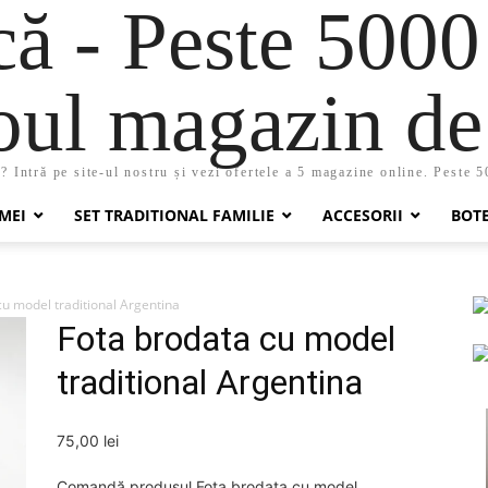
 - Peste 5000
oul magazin de 
 Intră pe site-ul nostru și vezi ofertele a 5 magazine online. Peste 
MEI
SET TRADITIONAL FAMILIE
ACCESORII
BOT
u model traditional Argentina
Fota brodata cu model
traditional Argentina
75,00
lei
Comandă produsul Fota brodata cu model