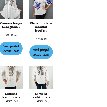
Camasa lunga
Bluza brodata
Georgiana 2
manual
Iosefina
99,00
lei
79,00
lei
Vezi prețul
Vezi prețul
actualizat!
actualizat!
Camasa
Camasa
traditionala
traditionala
Cosmin 3
Cosmin