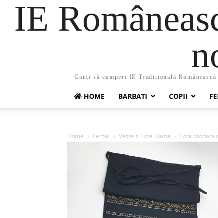
IE Românească
n
Cauți să cumperi IE Tradițională Românească ?
HOME
BARBATI
COPII
FE
Home
Femei
Veste si Fote Dama
Fota brodata c