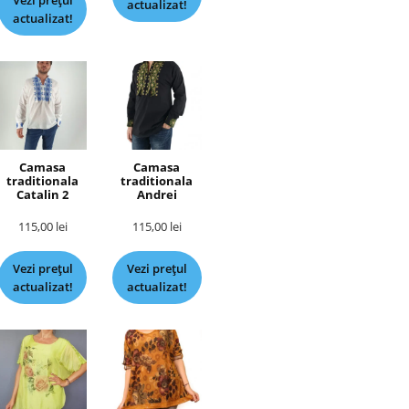
Vezi prețul
actualizat!
actualizat!
Camasa
Camasa
traditionala
traditionala
Catalin 2
Andrei
115,00
lei
115,00
lei
Vezi prețul
Vezi prețul
actualizat!
actualizat!