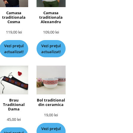
Camasa
Camasa
traditionala
traditionala
Cosma
Alexandru
119,00
lei
109,00
lei
Vezi prețul
Vezi prețul
actualizat!
actualizat!
Brau
Bol traditional
Traditional
din ceramica
Dama
19,00
lei
45,00
lei
Vezi prețul