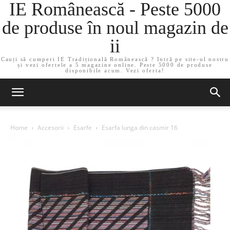
IE Românească - Peste 5000
de produse în noul magazin de
ii
Cauți să cumperi IE Tradițională Românească ? Intră pe site-ul nostru
și vezi ofertele a 5 magazine online. Peste 5000 de produse
disponibile acum. Vezi oferta!
Home
Accesorii
Esarfe
Esarfa lunga din casmir 16