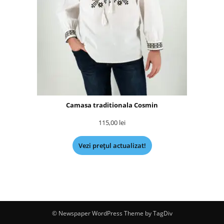
Camasa traditionala Cosmin
115,00
lei
Vezi prețul actualizat!
© Newspaper WordPress Theme by TagDiv