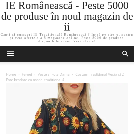
IE Românească - Peste 5000
de produse în noul magazin de
ii
Cauți să cumperi IE Tradițională Românească ? Intră pe site-ul nostru
și vezi ofertele a 5 magazine online. Peste 5000 de produse
disponibile acum. Vezi oferta!
Home
Femei
Veste si Fote Dama
Costum Traditional Vesta si 2
Fote brodate cu model traditional 4