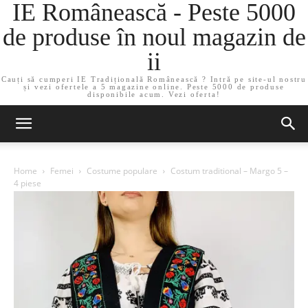
IE Românească - Peste 5000
de produse în noul magazin de
ii
Cauți să cumperi IE Tradițională Românească ? Intră pe site-ul nostru
și vezi ofertele a 5 magazine online. Peste 5000 de produse
disponibile acum. Vezi oferta!
Home
Femei
Costume populare
Costum traditional – Margo 5 –
4 piese