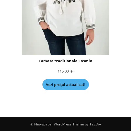
Camasa traditionala Cosmin
115,00
lei
Vezi prețul actualizat!
© Newspaper WordPress Theme by TagDiv