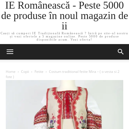
IE Românească - Peste 5000
de produse în noul magazin de
ii
Cauți să cumperi IE Tradițională Românească ? Intră pe site-ul nostru
și vezi ofertele a 5 magazine online. Peste 5000 de produse
disponibile acum. Vezi oferta!
Home
Copii
Fetite
Costum traditional fetite Mira – ( o vesta si 2
fote )