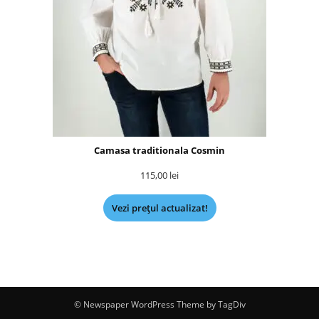
Camasa traditionala Cosmin
115,00
lei
Vezi prețul actualizat!
© Newspaper WordPress Theme by TagDiv