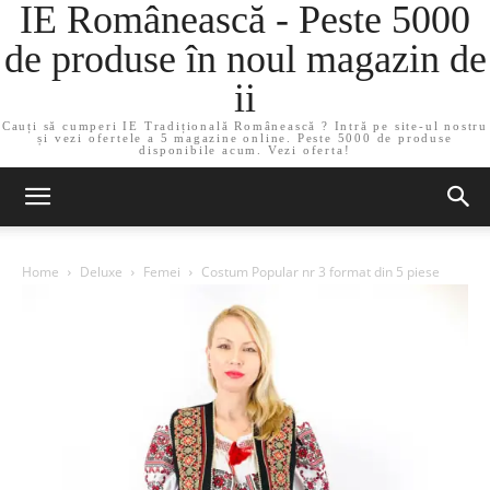
IE Românească - Peste 5000
de produse în noul magazin de
ii
Cauți să cumperi IE Tradițională Românească ? Intră pe site-ul nostru
și vezi ofertele a 5 magazine online. Peste 5000 de produse
disponibile acum. Vezi oferta!
Home
Deluxe
Femei
Costum Popular nr 3 format din 5 piese