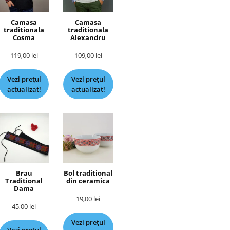
Camasa
Camasa
traditionala
traditionala
Cosma
Alexandru
119,00
lei
109,00
lei
Vezi prețul
Vezi prețul
actualizat!
actualizat!
Brau
Bol traditional
Traditional
din ceramica
Dama
19,00
lei
45,00
lei
Vezi prețul