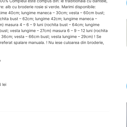
00% Compleul este compus din: ie traditionala cu dantele,
are: alb cu broderie rosie si verde. Marimi disponibile:
ungime 40cm; lungime maneca – 30cm; vesta – 60cm bust;
rochita bust – 62cm; lungime 42cm; lungime maneca –
) masura 4 – 6 – 9 luni (rochita bust – 64cm; lungime
t; vesta lungime – 27cm) masura 6 – 9 – 12 luni (rochita
36cm; vesta – 66cm bust; vesta lungime – 29cm) ! Se
eferat spalare manuala. ! Nu iese culoarea din broderie,
o
 lei