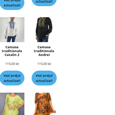
Vezi prețul
actualizat!
actualizat!
Camasa
Camasa
traditionala
traditionala
Catalin 2
Andrei
115,00
lei
115,00
lei
Vezi prețul
Vezi prețul
actualizat!
actualizat!