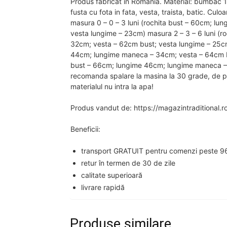
Produs fabricat in Romania. Material: bumbac 1
fusta cu fota in fata, vesta, traista, batic. Culo
masura 0 – 0 – 3 luni (rochita bust – 60cm; l
vesta lungime – 23cm) masura 2 – 3 – 6 luni (
32cm; vesta – 62cm bust; vesta lungime – 25cm
44cm; lungime maneca – 34cm; vesta – 64cm bus
bust – 66cm; lungime 46cm; lungime maneca – 
recomanda spalare la masina la 30 grade, de pr
materialul nu intra la apa!
Produs vandut de: https://magazintraditional.r
Beneficii:
transport GRATUIT pentru comenzi peste 96
retur în termen de 30 de zile
calitate superioară
livrare rapidă
Produse similare