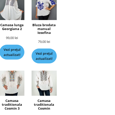
Camasa lunga
Bluza brodata
Georgiana 2
manual
Iosefina
99,00
lei
79,00
lei
Vezi prețul
Vezi prețul
actualizat!
actualizat!
Camasa
Camasa
traditionala
traditionala
Cosmin 3
Cosmin