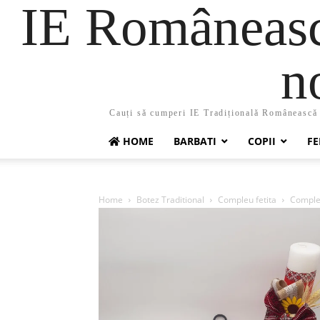
IE Românească
n
Cauți să cumperi IE Tradițională Românească ?
HOME
BARBATI
COPII
FE
Home
Botez Traditional
Compleu fetita
Compleu