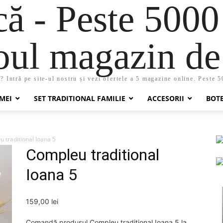
 - Peste 5000
oul magazin de 
 Intră pe site-ul nostru și vezi ofertele a 5 magazine online. Peste 
MEI
SET TRADITIONAL FAMILIE
ACCESORII
BOT
 traditional Ioana 5
Compleu traditional
Ioana 5
159,00
lei
Comandă produsul Compleu traditional Ioana 5 la