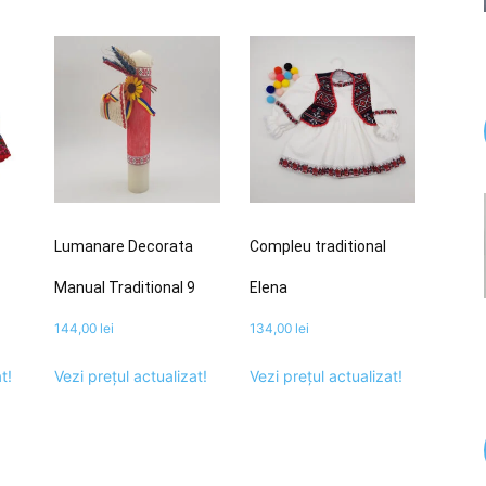
Lumanare Decorata
Compleu traditional
Manual Traditional 9
Elena
144,00
lei
134,00
lei
t!
Vezi prețul actualizat!
Vezi prețul actualizat!