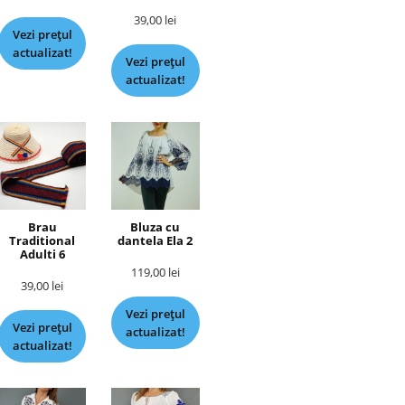
39,00
lei
Vezi prețul
actualizat!
Vezi prețul
actualizat!
Brau
Bluza cu
Traditional
dantela Ela 2
Adulti 6
119,00
lei
39,00
lei
Vezi prețul
Vezi prețul
actualizat!
actualizat!