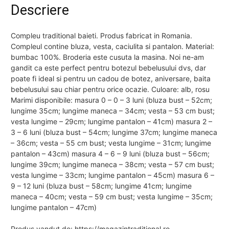
Descriere
Compleu traditional baieti. Produs fabricat in Romania.
Compleul contine bluza, vesta, caciulita si pantalon. Material:
bumbac 100%. Broderia este cusuta la masina. Noi ne-am
gandit ca este perfect pentru botezul bebelusului dvs, dar
poate fi ideal si pentru un cadou de botez, aniversare, baita
bebelusului sau chiar pentru orice ocazie. Culoare: alb, rosu
Marimi disponibile: masura 0 – 0 – 3 luni (bluza bust – 52cm;
lungime 35cm; lungime maneca – 34cm; vesta – 53 cm bust;
vesta lungime – 29cm; lungime pantalon – 41cm) masura 2 –
3 – 6 luni (bluza bust – 54cm; lungime 37cm; lungime maneca
– 36cm; vesta – 55 cm bust; vesta lungime – 31cm; lungime
pantalon – 43cm) masura 4 – 6 – 9 luni (bluza bust – 56cm;
lungime 39cm; lungime maneca – 38cm; vesta – 57 cm bust;
vesta lungime – 33cm; lungime pantalon – 45cm) masura 6 –
9 – 12 luni (bluza bust – 58cm; lungime 41cm; lungime
maneca – 40cm; vesta – 59 cm bust; vesta lungime – 35cm;
lungime pantalon – 47cm)
Produs vandut de: https://magazintraditional.ro