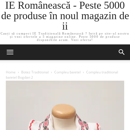
IE Românească - Peste 5000
de produse în noul magazin de
ii
Cauți să cumperi IE Tradițională Românească ? Intră pe site-ul nostru
și vezi ofertele a 5 magazine online. Peste 5000 de produse
disponibile acum. Vezi oferta!
Home
Botez Traditional
Compleu baietel
Compleu traditional
baietel Bogdan 2