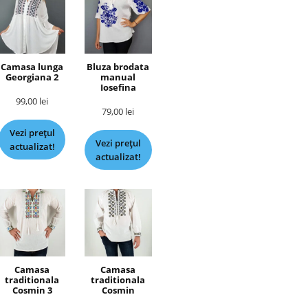
Camasa lunga
Bluza brodata
Georgiana 2
manual
Iosefina
99,00
lei
79,00
lei
Vezi prețul
Vezi prețul
actualizat!
actualizat!
Camasa
Camasa
traditionala
traditionala
Cosmin 3
Cosmin