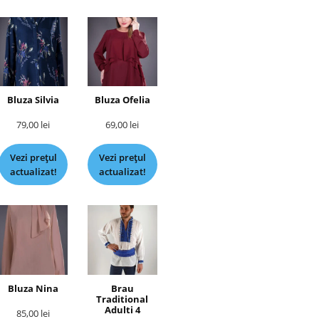
Bluza Silvia
Bluza Ofelia
79,00
lei
69,00
lei
Vezi prețul
Vezi prețul
actualizat!
actualizat!
Bluza Nina
Brau
Traditional
Adulti 4
85,00
lei