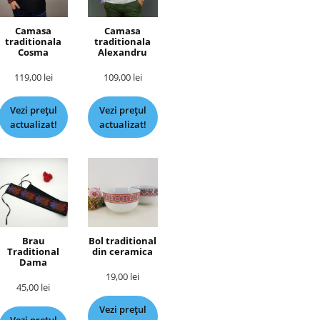
Camasa
Camasa
traditionala
traditionala
Cosma
Alexandru
119,00
lei
109,00
lei
Vezi prețul
Vezi prețul
actualizat!
actualizat!
Brau
Bol traditional
Traditional
din ceramica
Dama
19,00
lei
45,00
lei
Vezi prețul