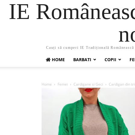
IE Românească
n
Cauți să cumperi IE Tradițională Românească ?
HOME
BARBATI
COPII
FE
Home
Femei
Cardigane si Geci
Cardigan din tri