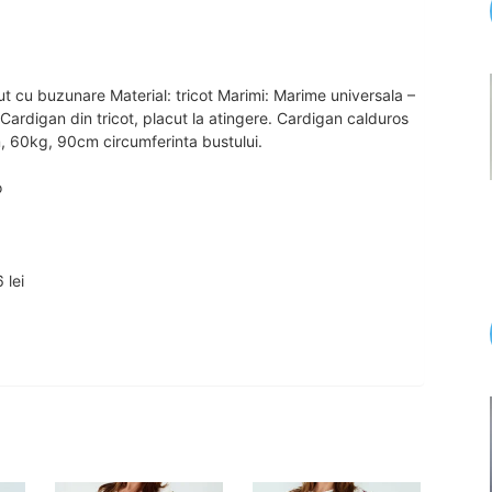
 cu buzunare Material: tricot Marimi: Marime universala –
ardigan din tricot, placut la atingere. Cardigan calduros
 m, 60kg, 90cm circumferinta bustului.
o
 lei