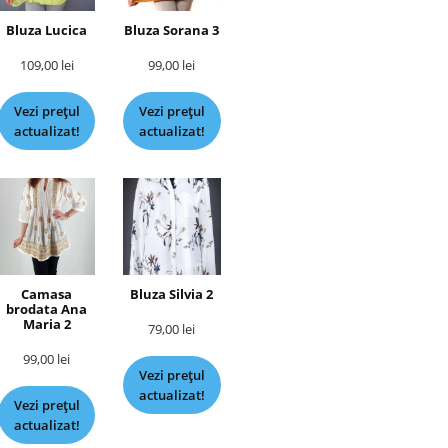
Bluza Lucica
Bluza Sorana 3
109,00
lei
99,00
lei
Vezi prețul
Vezi prețul
actualizat!
actualizat!
Camasa
Bluza Silvia 2
brodata Ana
Maria 2
79,00
lei
99,00
lei
Vezi prețul
actualizat!
Vezi prețul
actualizat!