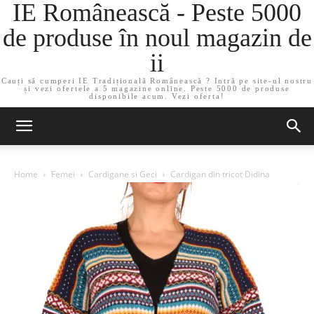
IE Românească - Peste 5000
de produse în noul magazin de
ii
Cauți să cumperi IE Tradițională Românească ? Intră pe site-ul nostru
și vezi ofertele a 5 magazine online. Peste 5000 de produse
disponibile acum. Vezi oferta!
Home
Femei
Cardigane si Geci
Cardigan din tricot Didina