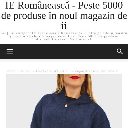
IE Românească - Peste 5000
de produse în noul magazin de
ii
Cauți să cumperi IE Tradițională Românească ? Intră pe site-ul nostru
și vezi ofertele a 5 magazine online. Peste 5000 de produse
disponibile acum. Vezi oferta!
Home
Femei
Cardigane si Geci
Cardigan din tricot Damiana 3