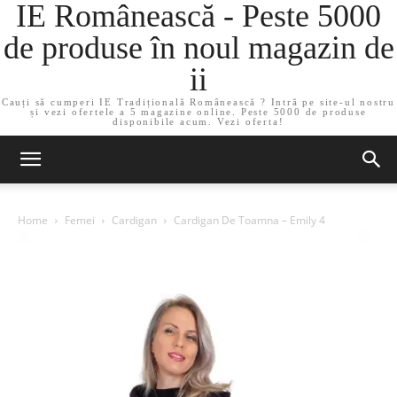
IE Românească - Peste 5000
de produse în noul magazin de
ii
Cauți să cumperi IE Tradițională Românească ? Intră pe site-ul nostru
și vezi ofertele a 5 magazine online. Peste 5000 de produse
disponibile acum. Vezi oferta!
Home
Femei
Cardigan
Cardigan De Toamna – Emily 4