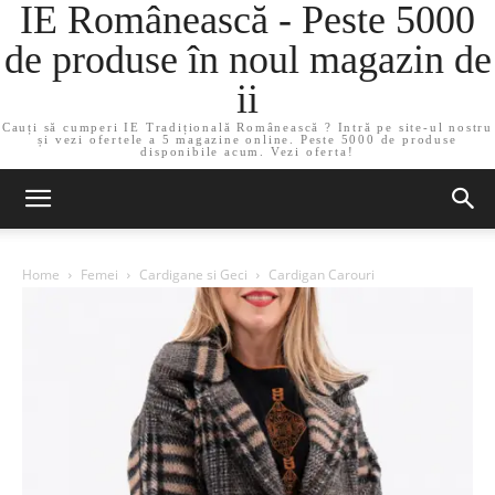
IE Românească - Peste 5000
de produse în noul magazin de
ii
Cauți să cumperi IE Tradițională Românească ? Intră pe site-ul nostru
și vezi ofertele a 5 magazine online. Peste 5000 de produse
disponibile acum. Vezi oferta!
Home
Femei
Cardigane si Geci
Cardigan Carouri