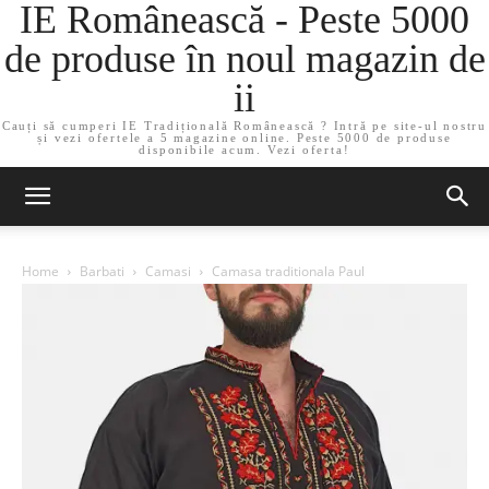
IE Românească - Peste 5000
de produse în noul magazin de
ii
Cauți să cumperi IE Tradițională Românească ? Intră pe site-ul nostru
și vezi ofertele a 5 magazine online. Peste 5000 de produse
disponibile acum. Vezi oferta!
Home
Barbati
Camasi
Camasa traditionala Paul