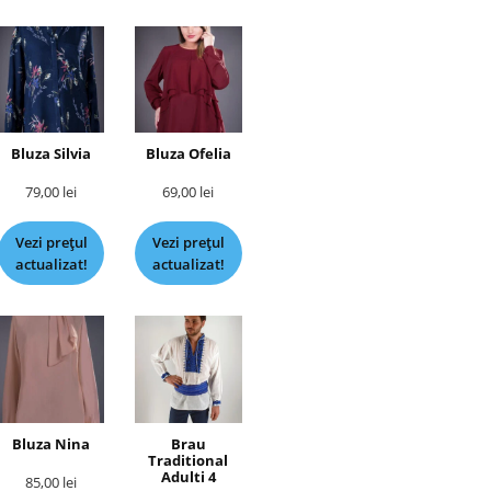
Bluza Silvia
Bluza Ofelia
79,00
lei
69,00
lei
Vezi prețul
Vezi prețul
actualizat!
actualizat!
Bluza Nina
Brau
Traditional
Adulti 4
85,00
lei