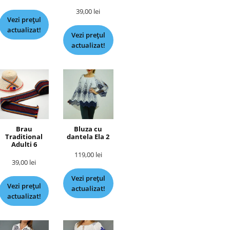
39,00
lei
Vezi prețul
actualizat!
Vezi prețul
actualizat!
Brau
Bluza cu
Traditional
dantela Ela 2
Adulti 6
119,00
lei
39,00
lei
Vezi prețul
Vezi prețul
actualizat!
actualizat!