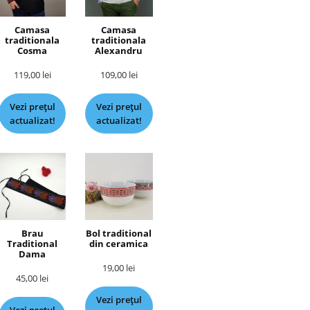
Camasa
Camasa
traditionala
traditionala
Cosma
Alexandru
119,00
lei
109,00
lei
Vezi prețul
Vezi prețul
actualizat!
actualizat!
Brau
Bol traditional
Traditional
din ceramica
Dama
19,00
lei
45,00
lei
Vezi prețul