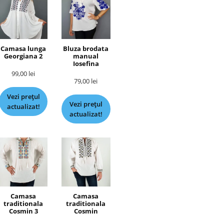
Camasa lunga
Bluza brodata
Georgiana 2
manual
Iosefina
99,00
lei
79,00
lei
Vezi prețul
Vezi prețul
actualizat!
actualizat!
Camasa
Camasa
traditionala
traditionala
Cosmin 3
Cosmin