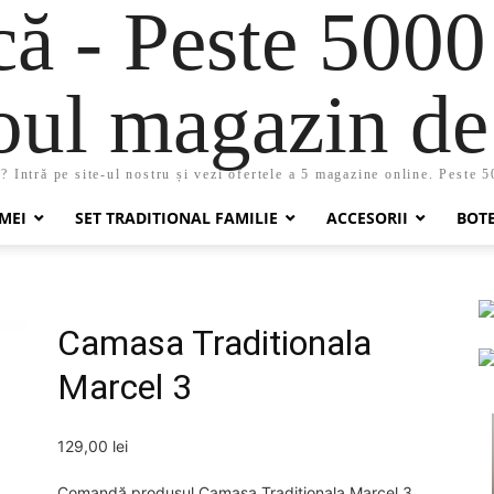
 - Peste 5000
oul magazin de 
 Intră pe site-ul nostru și vezi ofertele a 5 magazine online. Peste 
MEI
SET TRADITIONAL FAMILIE
ACCESORII
BOT
Camasa Traditionala
Marcel 3
129,00
lei
Comandă produsul Camasa Traditionala Marcel 3