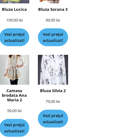
Bluza Lucica
Bluza Sorana 3
109,00
lei
99,00
lei
Vezi prețul
Vezi prețul
actualizat!
actualizat!
Camasa
Bluza Silvia 2
brodata Ana
Maria 2
79,00
lei
99,00
lei
Vezi prețul
actualizat!
Vezi prețul
actualizat!