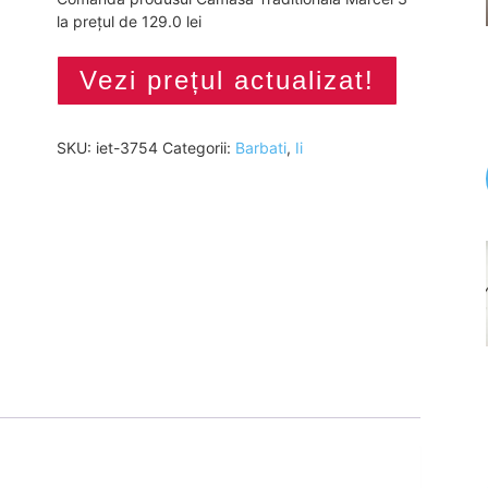
la prețul de 129.0 lei
Vezi prețul actualizat!
SKU:
iet-3754
Categorii:
Barbati
,
Ii