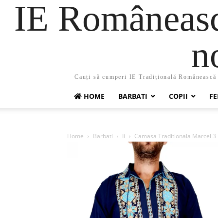
IE Românească
n
Cauți să cumperi IE Tradițională Românească ?
HOME
BARBATI
COPII
FE
Home
Barbati
Ii
Camasa Traditionala Marcel 3