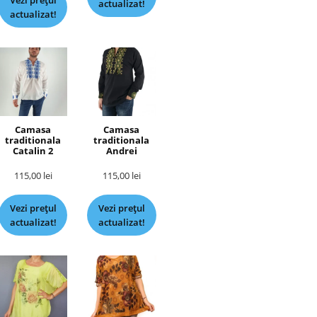
Vezi prețul
actualizat!
actualizat!
Camasa
Camasa
traditionala
traditionala
Catalin 2
Andrei
115,00
lei
115,00
lei
Vezi prețul
Vezi prețul
actualizat!
actualizat!