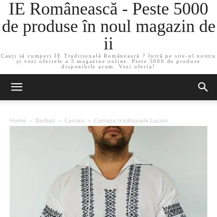
IE Românească - Peste 5000
de produse în noul magazin de
ii
Cauți să cumperi IE Tradițională Românească ? Intră pe site-ul nostru
și vezi ofertele a 5 magazine online. Peste 5000 de produse
disponibile acum. Vezi oferta!
Home
Barbati
Camasi
Camasa traditionala Lucian