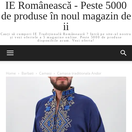
IE Românească - Peste 5000
de produse în noul magazin de
ii
Cauți să cumperi IE Tradițională Românească ? Intră pe site-ul nostru
și vezi ofertele a 5 magazine online. Peste 5000 de produse
disponibile acum. Vezi oferta!
Home
Barbati
Camasi
Camasa traditionala Andor