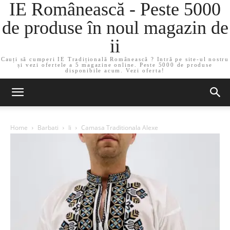
IE Românească - Peste 5000
de produse în noul magazin de
ii
Cauți să cumperi IE Tradițională Românească ? Intră pe site-ul nostru
și vezi ofertele a 5 magazine online. Peste 5000 de produse
disponibile acum. Vezi oferta!
Home
Barbati
Ii
Camasa Traditionala Alexe