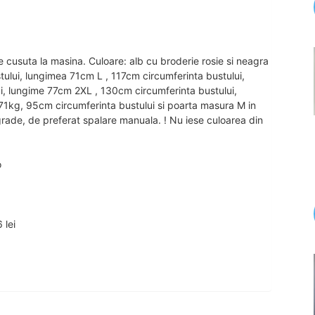
e cusuta la masina. Culoare: alb cu broderie rosie si neagra
tului, lungimea 71cm L , 117cm circumferinta bustului,
i, lungime 77cm 2XL , 130cm circumferinta bustului,
71kg, 95cm circumferinta bustului si poarta masura M in
rade, de preferat spalare manuala. ! Nu iese culoarea din
o
 lei