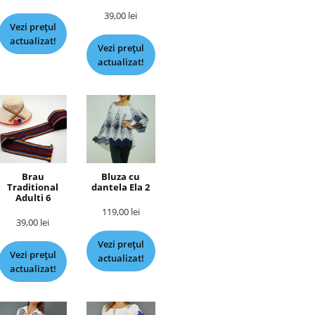
39,00
lei
Vezi prețul
actualizat!
Vezi prețul
actualizat!
Brau
Bluza cu
Traditional
dantela Ela 2
Adulti 6
119,00
lei
39,00
lei
Vezi prețul
Vezi prețul
actualizat!
actualizat!