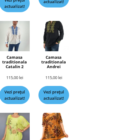
Vezi prețul
actualizat!
actualizat!
Camasa
Camasa
traditionala
traditionala
Catalin 2
Andrei
115,00
lei
115,00
lei
Vezi prețul
Vezi prețul
actualizat!
actualizat!