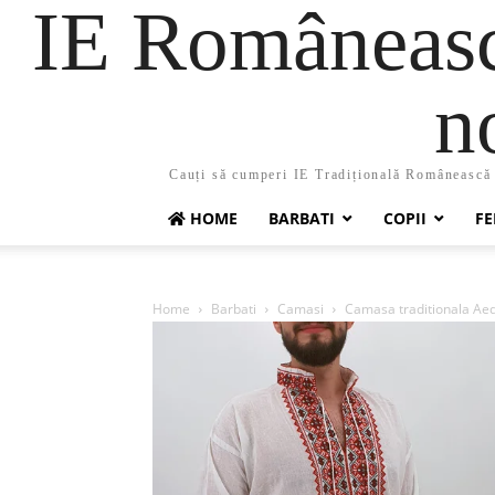
IE Românească
n
Cauți să cumperi IE Tradițională Românească ?
HOME
BARBATI
COPII
FE
Home
Barbati
Camasi
Camasa traditionala Ae