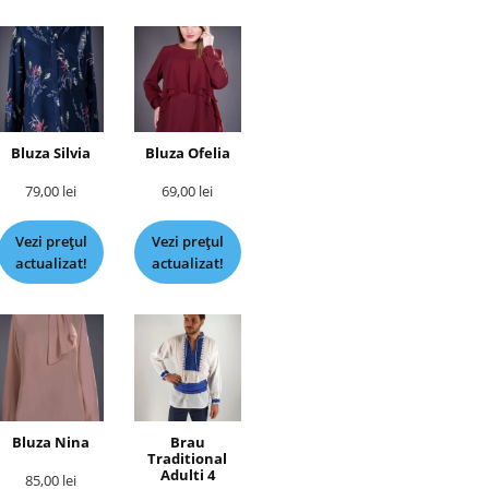
Bluza Silvia
Bluza Ofelia
79,00
lei
69,00
lei
Vezi prețul
Vezi prețul
actualizat!
actualizat!
Bluza Nina
Brau
Traditional
Adulti 4
85,00
lei