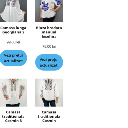
Camasa lunga
Bluza brodata
Georgiana 2
manual
Iosefina
99,00
lei
79,00
lei
Vezi prețul
Vezi prețul
actualizat!
actualizat!
Camasa
Camasa
traditionala
traditionala
Cosmin 3
Cosmin