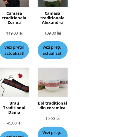
Camasa
Camasa
traditionala
traditionala
Cosma
Alexandru
119,00
lei
109,00
lei
Vezi prețul
Vezi prețul
actualizat!
actualizat!
Brau
Bol traditional
Traditional
din ceramica
Dama
19,00
lei
45,00
lei
Vezi prețul