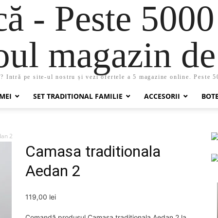
 - Peste 5000
oul magazin de 
 Intră pe site-ul nostru și vezi ofertele a 5 magazine online. Peste 
MEI
SET TRADITIONAL FAMILIE
ACCESORII
BOT
dan 2
Camasa traditionala
Aedan 2
119,00
lei
Comandă produsul Camasa traditionala Aedan 2 la