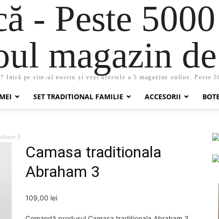
 - Peste 5000
oul magazin de 
 Intră pe site-ul nostru și vezi ofertele a 5 magazine online. Peste 
MEI
SET TRADITIONAL FAMILIE
ACCESORII
BOT
raham 3
Camasa traditionala
Abraham 3
109,00
lei
Comandă produsul Camasa traditionala Abraham 3