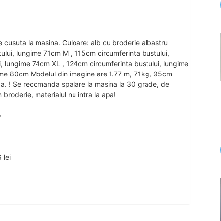
e cusuta la masina. Culoare: alb cu broderie albastru
tului, lungime 71cm M , 115cm circumferinta bustului,
, lungime 74cm XL , 124cm circumferinta bustului, lungime
ime 80cm Modelul din imagine are 1.77 m, 71kg, 95cm
oza. ! Se recomanda spalare la masina la 30 grade, de
 broderie, materialul nu intra la apa!
o
 lei