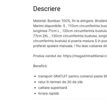
Descriere
Material: Bumbac 100%, fin la atingere. Broderi
Marimi disponibile: S , 110cm circumferinta bus
lungimea 71cm L , 120cm circumferinta bustului
77cm 2XL , 130cm circumferinta bustului, lung
circumferinta bustului si poarta masura S in p
preferat spalare manuala. ! Nu iese culoarea din
Produs vandut de: https://magazintraditional.r
Beneficii:
transport GRATUIT pentru comenzi peste 96
retur în termen de 30 de zile
calitate superioară
livrare rapidă