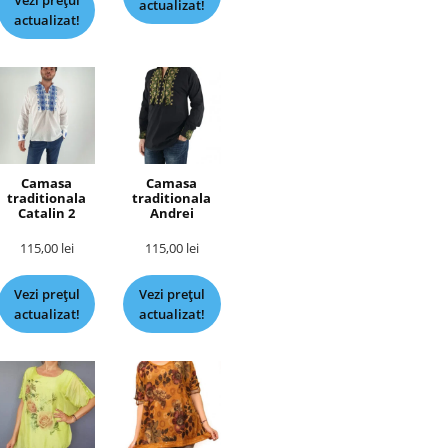
Vezi prețul
actualizat!
actualizat!
Camasa
Camasa
traditionala
traditionala
Catalin 2
Andrei
115,00
lei
115,00
lei
Vezi prețul
Vezi prețul
actualizat!
actualizat!