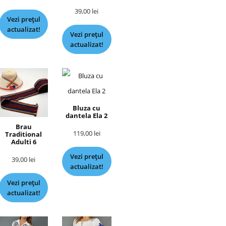
39,00
lei
Vezi prețul
actualizat!
Vezi prețul
actualizat!
Bluza cu
dantela Ela 2
Brau
119,00
lei
Traditional
Adulti 6
Vezi prețul
39,00
lei
actualizat!
Vezi prețul
actualizat!