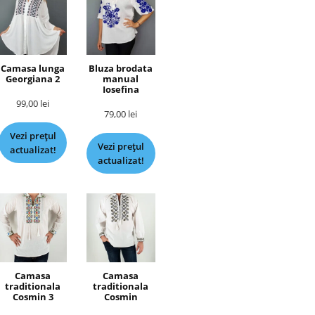
Camasa lunga
Bluza brodata
Georgiana 2
manual
Iosefina
99,00
lei
79,00
lei
Vezi prețul
Vezi prețul
actualizat!
actualizat!
Camasa
Camasa
traditionala
traditionala
Cosmin 3
Cosmin