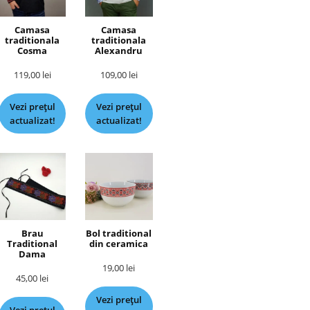
Camasa
Camasa
traditionala
traditionala
Cosma
Alexandru
119,00
lei
109,00
lei
Vezi prețul
Vezi prețul
actualizat!
actualizat!
Brau
Bol traditional
Traditional
din ceramica
Dama
19,00
lei
45,00
lei
Vezi prețul