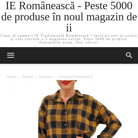
IE Românească - Peste 5000
de produse în noul magazin de
ii
Cauți să cumperi IE Tradițională Românească ? Intră pe site-ul nostru
și vezi ofertele a 5 magazine online. Peste 5000 de produse
disponibile acum. Vezi oferta!
Home
Femei
Camasi
Camasa Emanuela 2