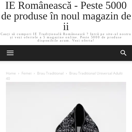
IE Românească - Peste 5000
de produse în noul magazin de
ii
Cauți să cumperi IE Tradițională Românească ? Intră pe site-ul nostru
și vezi ofertele a 5 magazine online. Peste 5000 de produse
disponibile acum. Vezi oferta!
Home
Femei
Brau Traditional
Brau Traditional Universal Adulti
40