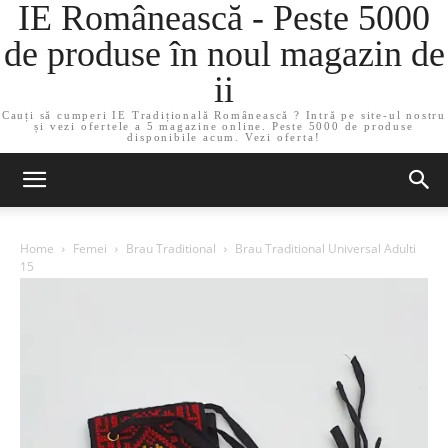
IE Românească - Peste 5000
de produse în noul magazin de
ii
Cauți să cumperi IE Tradițională Românească ? Intră pe site-ul nostru
și vezi ofertele a 5 magazine online. Peste 5000 de produse
disponibile acum. Vezi oferta!
Home
Femei
Brau Traditional
Brau Traditional Universal Adulti
15