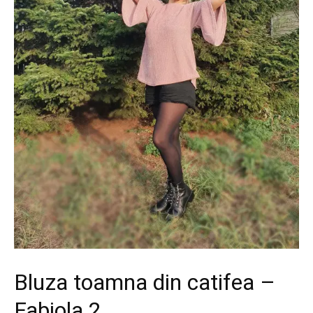
Bluza toamna din catifea –
Fabiola 2