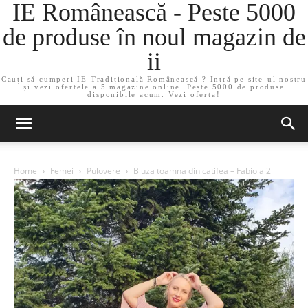
IE Românească - Peste 5000
de produse în noul magazin de
ii
Cauți să cumperi IE Tradițională Românească ? Intră pe site-ul nostru
și vezi ofertele a 5 magazine online. Peste 5000 de produse
disponibile acum. Vezi oferta!
Home
Femei
Pulovere
Bluza toamna din catifea – Fabiola 2