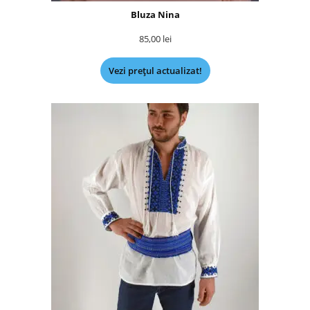
Bluza Nina
85,00
lei
Vezi prețul actualizat!