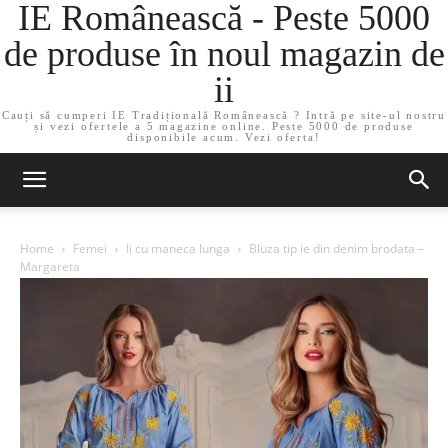
IE Românească - Peste 5000
de produse în noul magazin de
ii
Cauți să cumperi IE Tradițională Românească ? Intră pe site-ul nostru
și vezi ofertele a 5 magazine online. Peste 5000 de produse
disponibile acum. Vezi oferta!
Home
Femei
Ii cu maneca lunga
Bluza tip ie din denim brodata –
Margareta