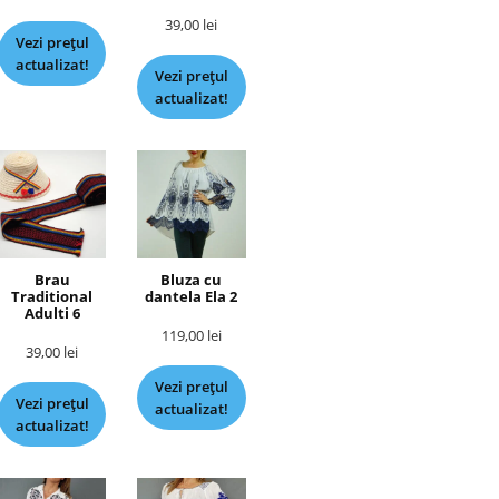
39,00
lei
Vezi prețul
actualizat!
Vezi prețul
actualizat!
Brau
Bluza cu
Traditional
dantela Ela 2
Adulti 6
119,00
lei
39,00
lei
Vezi prețul
Vezi prețul
actualizat!
actualizat!