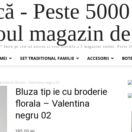
 - Peste 5000
oul magazin de 
 Intră pe site-ul nostru și vezi ofertele a 5 magazine online. Peste 
MEI
SET TRADITIONAL FAMILIE
ACCESORII
BOT
 broderie florala – Valentina negru 02
Bluza tip ie cu broderie
florala – Valentina
negru 02
185,00
lei