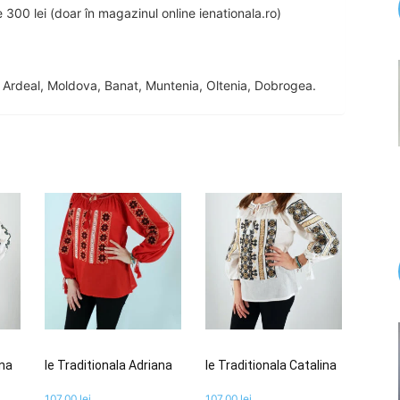
00 lei (doar în magazinul online ienationala.ro)
n Ardeal, Moldova, Banat, Muntenia, Oltenia, Dobrogea.
ina
Ie Traditionala Adriana
Ie Traditionala Catalina
107,00
lei
107,00
lei