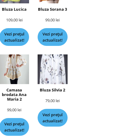
Bluza Lucica
Bluza Sorana 3
109,00
lei
99,00
lei
Vezi prețul
Vezi prețul
actualizat!
actualizat!
Camasa
Bluza Silvia 2
brodata Ana
Maria 2
79,00
lei
99,00
lei
Vezi prețul
actualizat!
Vezi prețul
actualizat!