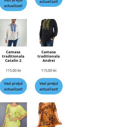
Vezi prețul
actualizat!
actualizat!
Camasa
Camasa
traditionala
traditionala
Catalin 2
Andrei
115,00
lei
115,00
lei
Vezi prețul
Vezi prețul
actualizat!
actualizat!