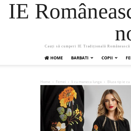
IE Românească
n
Cauți să cumperi IE Tradițională Românească ?
HOME
BARBATI
COPII
FE
Home
Femei
Ii cu maneca lunga
Bluza tip ie cu