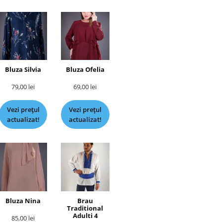
Bluza Silvia
Bluza Ofelia
79,00
lei
69,00
lei
Vezi prețul
Vezi prețul
actualizat!
actualizat!
Bluza Nina
Brau
Traditional
Adulti 4
85,00
lei