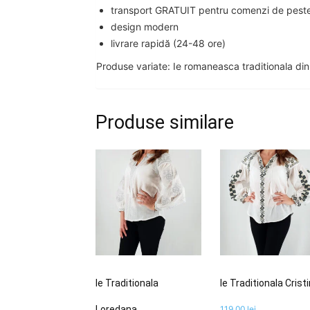
transport GRATUIT pentru comenzi de peste 3
design modern
livrare rapidă (24-48 ore)
Produse variate: Ie romaneasca traditionala di
Produse similare
Ie Traditionala
Ie Traditionala Crist
Loredana
119,00
lei