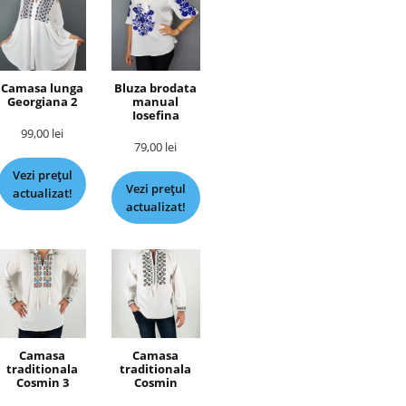
Camasa lunga
Bluza brodata
Georgiana 2
manual
Iosefina
99,00
lei
79,00
lei
Vezi prețul
Vezi prețul
actualizat!
actualizat!
Camasa
Camasa
traditionala
traditionala
Cosmin 3
Cosmin