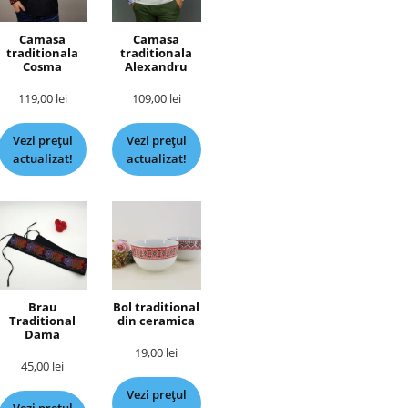
Camasa
Camasa
traditionala
traditionala
Cosma
Alexandru
119,00
lei
109,00
lei
Vezi prețul
Vezi prețul
actualizat!
actualizat!
Brau
Bol traditional
Traditional
din ceramica
Dama
19,00
lei
45,00
lei
Vezi prețul