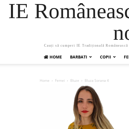
IE Românească
n
Cauți să cumperi IE Tradițională Românească ?
HOME
BARBATI
COPII
FE
Home
Femei
Bluze
Bluza Sorana 4