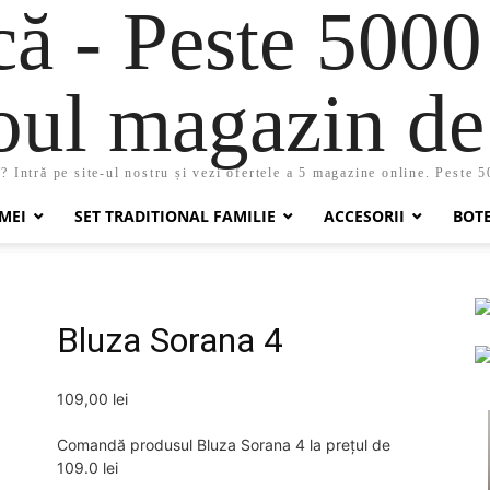
 - Peste 5000
oul magazin de 
 Intră pe site-ul nostru și vezi ofertele a 5 magazine online. Peste 
MEI
SET TRADITIONAL FAMILIE
ACCESORII
BOT
Bluza Sorana 4
109,00
lei
Comandă produsul Bluza Sorana 4 la prețul de
109.0 lei