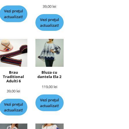
39,00
lei
Vezi prețul
actualizat!
Vezi prețul
actualizat!
Brau
Bluza cu
Traditional
dantela Ela 2
Adulti 6
119,00
lei
39,00
lei
Vezi prețul
Vezi prețul
actualizat!
actualizat!