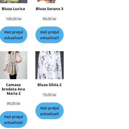
Bluza Lucica
Bluza Sorana 3
109,00
lei
99,00
lei
Vezi prețul
Vezi prețul
actualizat!
actualizat!
Camasa
Bluza Silvia 2
brodata Ana
Maria 2
79,00
lei
99,00
lei
Vezi prețul
actualizat!
Vezi prețul
actualizat!