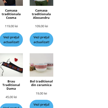
Camasa
Camasa
traditionala
traditionala
Cosma
Alexandru
119,00
lei
109,00
lei
Vezi prețul
Vezi prețul
actualizat!
actualizat!
Brau
Bol traditional
Traditional
din ceramica
Dama
19,00
lei
45,00
lei
Vezi prețul