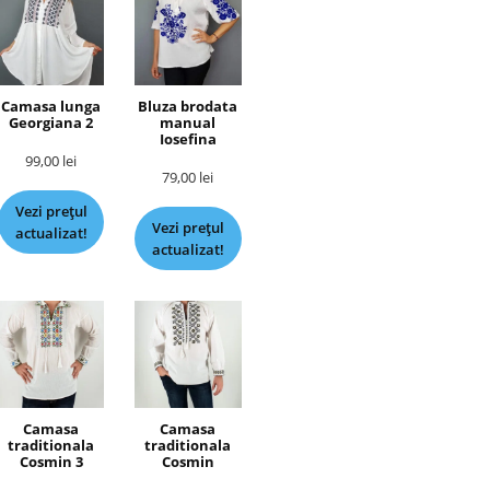
Camasa lunga
Bluza brodata
Georgiana 2
manual
Iosefina
99,00
lei
79,00
lei
Vezi prețul
Vezi prețul
actualizat!
actualizat!
Camasa
Camasa
traditionala
traditionala
Cosmin 3
Cosmin