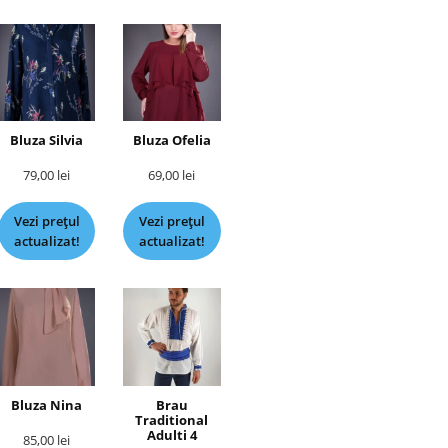
Bluza Silvia
Bluza Ofelia
79,00
lei
69,00
lei
Vezi prețul
Vezi prețul
actualizat!
actualizat!
Bluza Nina
Brau
Traditional
Adulti 4
85,00
lei