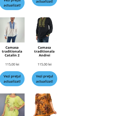
Vezi prețul
actualizat!
actualizat!
Camasa
Camasa
traditionala
traditionala
Catalin 2
Andrei
115,00
lei
115,00
lei
Vezi prețul
Vezi prețul
actualizat!
actualizat!