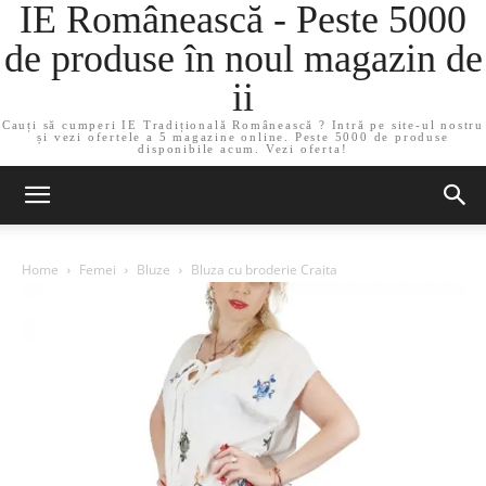
IE Românească - Peste 5000
de produse în noul magazin de
ii
Cauți să cumperi IE Tradițională Românească ? Intră pe site-ul nostru
și vezi ofertele a 5 magazine online. Peste 5000 de produse
disponibile acum. Vezi oferta!
Home
Femei
Bluze
Bluza cu broderie Craita