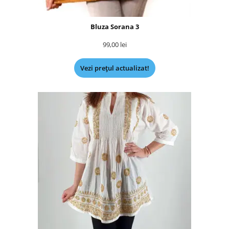
Bluza Sorana 3
99,00
lei
Vezi prețul actualizat!