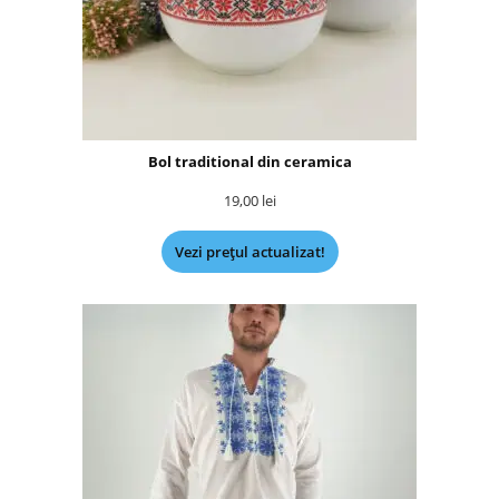
Bol traditional din ceramica
19,00
lei
Vezi prețul actualizat!