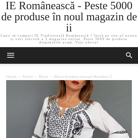
IE Românească - Peste 5000
de produse în noul magazin de
ii
Cauți să cumperi IE Tradițională Românească ? Intră pe site-ul nostru
și vezi ofertele a 5 magazine online. Peste 5000 de produse
disponibile acum. Vezi oferta!
Home
Femei
Bluze
Bluza brodata manual Monalisa 2