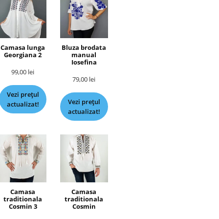
Camasa lunga
Bluza brodata
Georgiana 2
manual
Iosefina
99,00
lei
79,00
lei
Vezi prețul
Vezi prețul
actualizat!
actualizat!
Camasa
Camasa
traditionala
traditionala
Cosmin 3
Cosmin