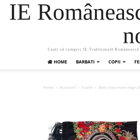
IE Românească
n
Cauți să cumperi IE Tradițională Românească ?
HOME
BARBATI
COPII
FE
Home
Accesorii
Esarfe
Batic etno mare negru B