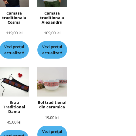
Camasa
Camasa
traditionala
traditionala
Cosma
Alexandru
119,00
lei
109,00
lei
Vezi prețul
Vezi prețul
actualizat!
actualizat!
Brau
Bol traditional
Traditional
din ceramica
Dama
19,00
lei
45,00
lei
Vezi prețul