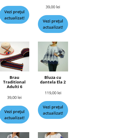
39,00
lei
Vezi prețul
actualizat!
Vezi prețul
actualizat!
Brau
Bluza cu
Traditional
dantela Ela 2
Adulti 6
119,00
lei
39,00
lei
Vezi prețul
Vezi prețul
actualizat!
actualizat!