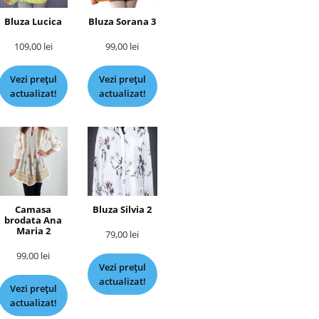
Bluza Lucica
Bluza Sorana 3
109,00
lei
99,00
lei
Vezi prețul
Vezi prețul
actualizat!
actualizat!
Camasa
Bluza Silvia 2
brodata Ana
Maria 2
79,00
lei
99,00
lei
Vezi prețul
actualizat!
Vezi prețul
actualizat!