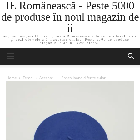
IE Românească - Peste 5000
de produse în noul magazin de
ii
Cauți să cumperi IE Tradițională Românească ? Intră pe site-ul nostru
și vezi ofertele a 5 magazine online. Peste 5000 de produse
disponibile acum. Vezi oferta!
Home
Femei
Accesorii
Basca Ioana diferite culori